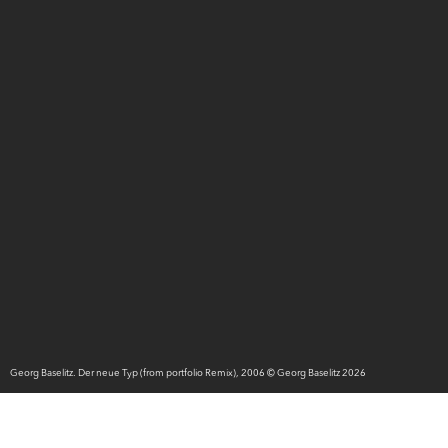
Georg Baselitz. Der neue Typ (from portfolio Remix), 2006 © Georg Baselitz 2026