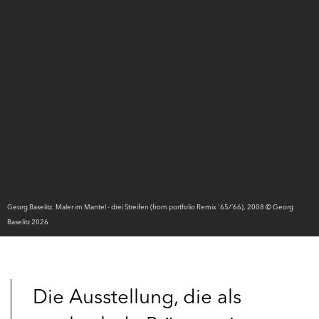
Georg Baselitz. Maler im Mantel - drei Streifen (from portfolio Remix '65/’66), 2008 © Georg
Baselitz 2026
Die Ausstellung, die als