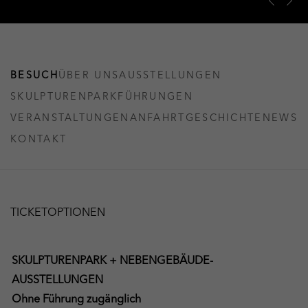
Previous 
Next 
KUNSTMUSEUM SCHLOSS DERN
BESUCH
ÜBER UNS
AUSSTELLUNGEN
SKULPTURENPARK
FÜHRUNGEN
VERANSTALTUNGEN
ANFAHRT
GESCHICHTE
NEWS
KONTAKT
TICKETOPTIONEN
SKULPTURENPARK + NEBENGEBÄUDE-
AUSSTELLUNGEN
Ohne Führung zugänglich