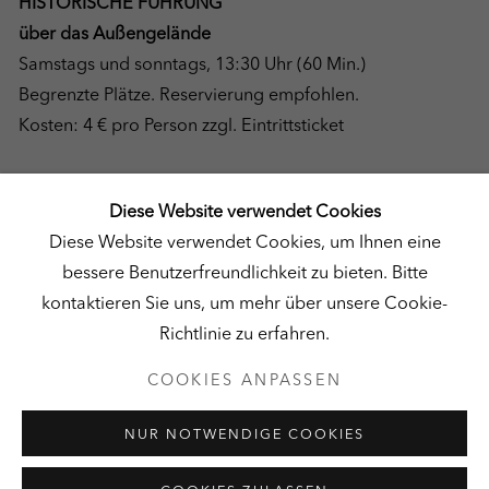
HISTORISCHE FÜHRUNG
über das Außengelände
Samstags und sonntags, 13:30 Uhr (60 Min.)
Begrenzte Plätze. Reservierung empfohlen.
Kosten: 4 € pro Person zzgl. Eintrittsticket
Diese Website verwendet Cookies
*Gültig für Studierende, Senior:innen, Dt. Museumsbund-Mitglieder und
Diese Website verwendet Cookies, um Ihnen eine
Schwerbehinderung bei Vorlage eines gültigen Ausweises. Kinder unter
bessere Benutzerfreundlichkeit zu bieten. Bitte
14 Jahre erhalten kostenfreien Eintritt zum Skulpturenpark und den
kontaktieren Sie uns, um mehr über unsere Cookie-
Nebengebäude-Ausstellungen.
Richtlinie zu erfahren.
COOKIES ANPASSEN
NUR NOTWENDIGE COOKIES