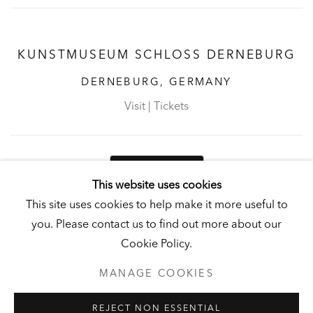
KUNSTMUSEUM SCHLOSS DERNEBURG
DERNEBURG, GERMANY
Visit
|
Tickets
NEWSLETTER
This website uses cookies
This site uses cookies to help make it more useful to
you. Please contact us to find out more about our
Cookie Policy.
PRIVACY POLICY
MANAGE COOKIES
MANAGE COOKIES
UNLESS OTHERWISE NOTED, ILLUSTRATED WORKS BELONG TO
ANDY AND CHRISTINE HALL, HCI, OR THE HALL ART
REJECT NON ESSENTIAL
FOUNDATION.