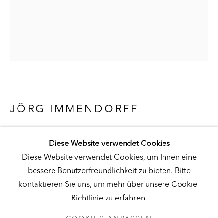
Besuch
|
Tickets
KUNSTMUSEUM SCHLOSS DERNEBURG
DERNEBURG, DEUTSCHLAND
Besuch
|
Tickets
JÖRG IMMENDORFF
FUTTER (CHOW)
,
1968
Diese Website verwendet Cookies
NEWSLETTER
Öl auf Leinwand
Diese Website verwendet Cookies, um Ihnen eine
10 x 8 in. (25 x 20 cm)
bessere Benutzerfreundlichkeit zu bieten. Bitte
kontaktieren Sie uns, um mehr über unsere Cookie-
Hall Collection
Richtlinie zu erfahren.
© Künstler
DATENSCHUTZ
COOKIES ANPASSEN