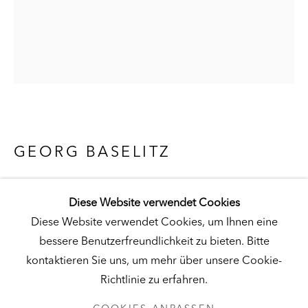
Besuch
|
Tickets
KUNSTMUSEUM SCHLOSS DERNEBURG
DERNEBURG, DEUTSCHLAND
Besuch
|
Tickets
GEORG BASELITZ
SCHWARZER KOPF (BLACK HEAD)
,
1978/79
Diese Website verwendet Cookies
NEWSLETTER
Öl und Tempera auf Leinwand
Diese Website verwendet Cookies, um Ihnen eine
78-3/4 x 63-3/4 in. (200 x 162 cm)
bessere Benutzerfreundlichkeit zu bieten. Bitte
Hall Collection
kontaktieren Sie uns, um mehr über unsere Cookie-
Richtlinie zu erfahren.
© Künstler
DATENSCHUTZ
COOKIES ANPASSEN