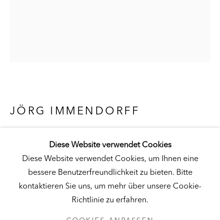
Besuch
|
Tickets
KUNSTMUSEUM SCHLOSS DERNEBURG
DERNEBURG, DEUTSCHLAND
Besuch
|
Tickets
JÖRG IMMENDORFF
SOHN DER SONNE (SON OF THE SUN)
,
Diese Website verwendet Cookies
1998
NEWSLETTER
Diese Website verwendet Cookies, um Ihnen eine
Öl auf Leinen
bessere Benutzerfreundlichkeit zu bieten. Bitte
39 ½ x 31 ½ inches (100 x 80 cm)
kontaktieren Sie uns, um mehr über unsere Cookie-
Hall Collection
Richtlinie zu erfahren.
DATENSCHUTZ
COOKIES ANPASSEN