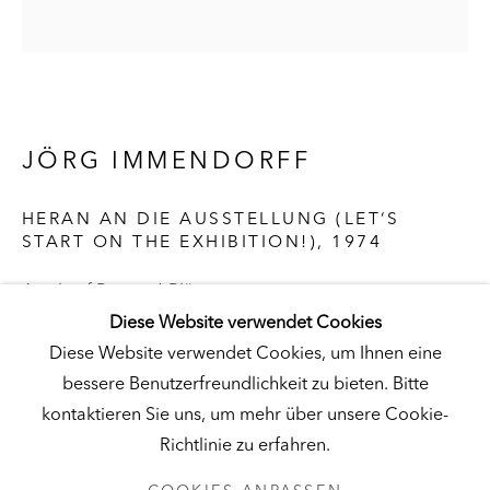
Besuch
|
Tickets
KUNSTMUSEUM SCHLOSS DERNEBURG
JÖRG IMMENDORFF
DERNEBURG, DEUTSCHLAND
HERAN AN DIE AUSSTELLUNG (LET‘S
Besuch
|
Tickets
START ON THE EXHIBITION!)
,
1974
Acryl auf Papier, 6 Blätter insgesamt
82-1/4 x 78-3/4 in. (209 x 200 cm)
Diese Website verwendet Cookies
NEWSLETTER
Diese Website verwendet Cookies, um Ihnen eine
Hall Collection
bessere Benutzerfreundlichkeit zu bieten. Bitte
© Nachlass des Künstlers
kontaktieren Sie uns, um mehr über unsere Cookie-
Richtlinie zu erfahren.
DATENSCHUTZ
COOKIES ANPASSEN