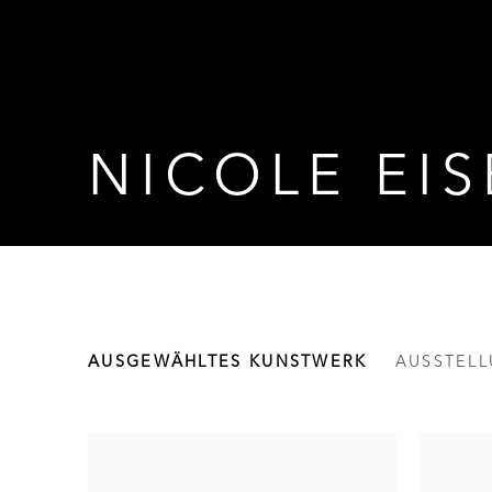
NICOLE EI
NICOLE EISENMAN
AUSGEWÄHLTES KUNSTWERK
AUSSTEL